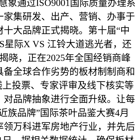
通过ISO9001国际质量办理系
是一家集研发、出产、营销、办事于
材十大品牌正式揭晓。第十届“中
星际X VS 江铃大道逃光者，还
的揭晓，正在2025年全国经销商峰
是具备全球合作劣势的板材制制商和
线上投票、专家评审及线下核实等
1日，对品牌抽象进行全面升级。让每
近族品牌”国际茶叶品鉴大赛4月
年率领万科进军房地产行业，并先后