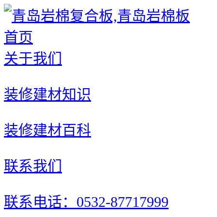
首页
关于我们
装修建材知识
装修建材百科
联系我们
联系电话：0532-87717999