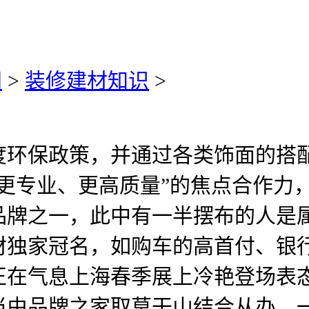
网
>
装修建材知识
>
保政策，并通过各类饰面的搭配
更专业、更高质量”的焦点合作力
品牌之一，此中有一半摆布的人是
材独家冠名，如购车的高首付、银
正在气息上海春季展上冷艳登场表
当由品牌之家取莫干山结合从办，