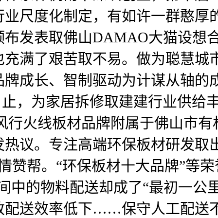
行业尺度化制定，有如许一群憨厚
布发表取佛山DAMAO大猫设想
也充满了艰苦取不易。做为聪慧城
品牌成长、智制驱动为计谋从轴的
18日止，为家居拆修取建建行业供给
...风行火线板材品牌附属于佛山市
发热议。专注高端环保板材研发取
情赞帮。“环保板材十大品牌”等荣
间中的物料配送却成了“最初一公
致配送效率低下……保守人工配送