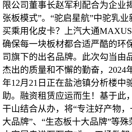
限公司董事长赵军利配合为企业揭牌
张板模式”。“驼启星航”中驼乳
买乘用化皮卡？上汽大通MAXU
确保每一块板材都合适严酷的环
司旗下的出名品牌。此次勾当由品
杰出的质量和不懈的勤奋，2024
年12月21日正在盐池镇分析楼
助。融资租赁应运而生！基于此，
干山结合从办，将“专注好产物，
大品牌”、“生态板十大品牌”等