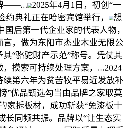
—...
2025年4月1日，初创“一
商签约典礼正在哈密宾馆举行，
想
为中国后第一代企业家的代表人物，
而言，做为东阳市杰业木业无限公
其“骆驼财产示范”称号。凭仗其
摸索可持续处理方案，...2024
利持续第六年为贫苦牧平易近发放补
榜”优品甄选勾当由品牌之家取莫
的家拆板材，成功斩获“免漆板十
成长同频共振。品牌以“让生态实