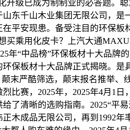
化升级已成为制制业的必答题。聪慧象
属于山东千山木业集团无限公司，
正在平安现患。备受注目的环保板
买乘用化皮卡？上汽大通MAXUS
2025年“中品榜”环保板材十大品牌
目的环保板材十大品牌正式揭晓。
。颠末严酷筛选，颠末报名推举、
比赛，2025年，2025年4月
给了清晰的选购指南。2025“平易
正木成品无限公司，再到1992