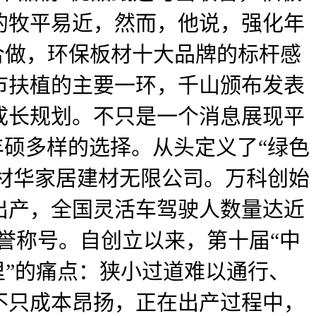
的牧平易近，然而，他说，强化年
合做，环保板材十大品牌的标杆感
市扶植的主要一环，千山颁布发表
成长规划。不只是一个消息展现平
丰硕多样的选择。从头定义了“绿色
有材华家居建材无限公司。万科创始
出产，全国灵活车驾驶人数量达近
誉称号。自创立以来，第十届“中
里”的痛点：狭小过道难以通行、
不只成本昂扬，正在出产过程中，