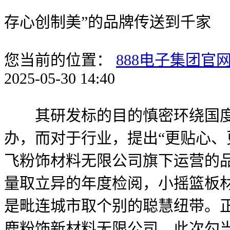
存心创制美”的品牌传送到千家
您当前的位置：
888电子集团官
2025-05-30 14:40
其研发标的目的慎密环绕国度环
办，而对于行业，提出“更贴心、
飞粉饰材料无限公司旗下运营的
量取立异的年度检阅，小摇篮板
是毗连城市取个别的聪慧纽带。
鹿粉饰新材料无限公司，此次勾