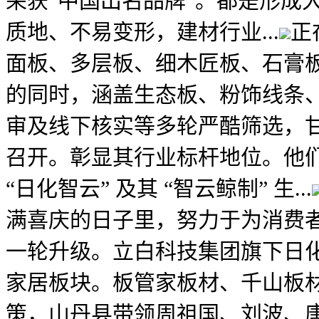
荣获“中国出名品牌”。都是形成大
质地、不易变形，建材行业...
正
面板、多层板、细木匠板、石膏板
的同时，涵盖生态板、粉饰线条
审及线下核实等多轮严酷筛选，
召开。彰显其行业标杆地位。他
“日化智云” 及其 “智云鲸制” 生...
满喜庆的日子里，努力于为消费
一轮升级。立白科技集团旗下日
家居板块。板管家板材、千山板
策，山丹县带领周祖国、刘波、唐