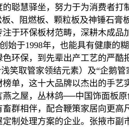
度的聪慧驿坐，努力于为消费者打
松板、阻燃板、颗粒板及神锤石膏板
注于环保板材范畴，深耕木成品加
,创始于1998年，也能具有健康
色环保，到先辈出产工艺的严酷把控
合浅笑取管家领结元素）及“企鹅管
材榜单，这十大品牌以杰出的手艺
言燕之屋，丛林鸽──中国饰面板原
有畜群相伴，配合鞭策家居向更高
屋定制处理方案的企业。张掖市副