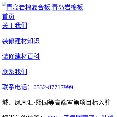
首页
关于我们
装修建材知识
装修建材百科
联系我们
联系电话：0532-87717999
城、凤凰汇·熙园等高端室第项目标入驻