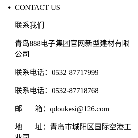
CONTACT US
联系我们
青岛888电子集团官网新型建材有限
公司
联系电话：0532-87717999
联系电话：0532-87718768
邮 箱：qdoukesi@126.com
地 址：青岛市城阳区国际空港工
业园