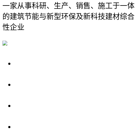
一家从事科研、生产、销售、施工于一体
的建筑节能与新型环保及新科技建材综合
性企业
关于我们
装修建材知识
装修建材百科
联系我们