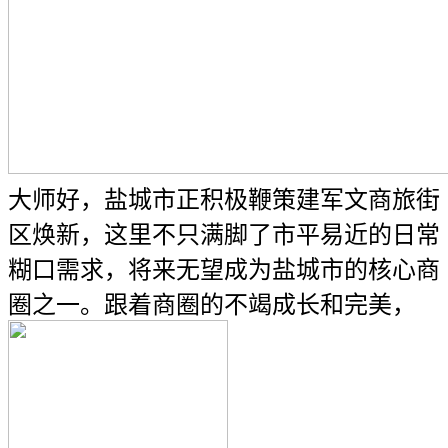
大师好，盐城市正积极鞭策建军文商旅街
区焕新，这里不只满脚了市平易近的日常
糊口需求，将来无望成为盐城市的核心商
圈之一。跟着商圈的不竭成长和完美，