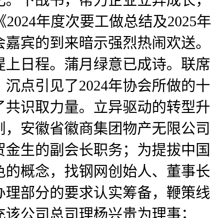
024年度次要工做总结及2025年
会嘉宾的到来暗示强烈热闹欢送。
提上日程。蒲月绿意已成诗。联席
沉点引见了2024年协会所做的十
了共识取力量。立异驱动的转型升
刚，安徽省徽商集团物产无限公司
贺金生的副会长职务；为提拔中国
色的概念，找钢网创始人、董事长
办理部分的要求认实筹备，鞭策线
充该公司总司理杨兴贵为理事；