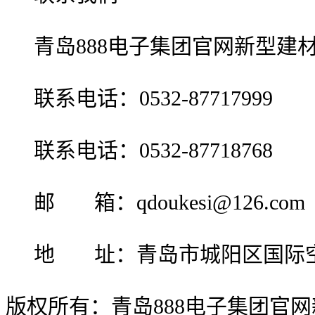
青岛888电子集团官网新型建
联系电话：0532-87717999
联系电话：0532-87718768
邮 箱：qdoukesi@126.com
地 址：青岛市城阳区国际
版权所有：青岛888电子集团官