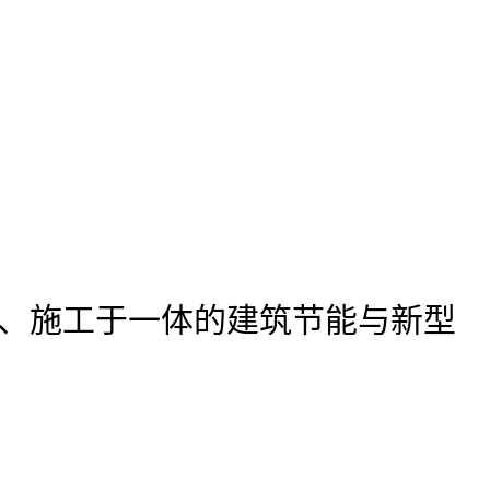
、施工于一体的建筑节能与新型