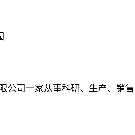
园
有限公司
一家从事科研、生产、销售