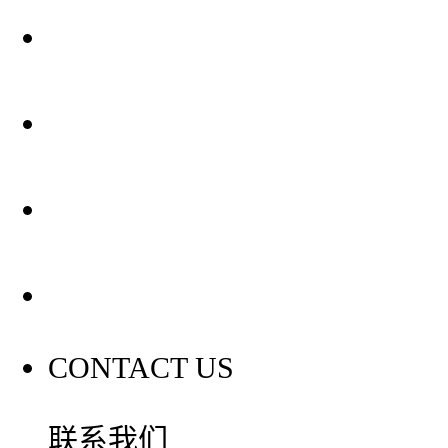
关于我们
装修建材知识
装修建材百科
联系我们
CONTACT US
联系我们