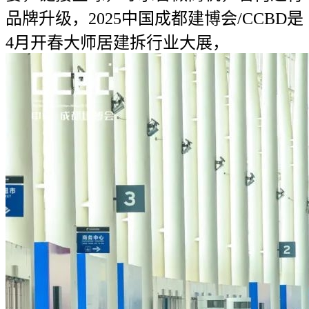
品牌升级，2025中国成都建博会/CCBD是
4月开春大师居建拆行业大展，