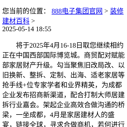
您当前的位置：
888电子集团官网
>
装修
建材百科
>
2025-05-14 18:55
将于2025年4月16-18日取您继续相约
正在中国西部国际博览城。商贸配对赋能
部家居财产升级。勾当聚焦旧改局改、以
旧换新、整拆、定制、出海、适老家居等
抢手线+位专家学者和业界精英，为成都
企业发布招商新渠道，配合打制大师居建
拆行业嘉会。架起企业高效合做沟通的桥
梁，一坐成都，4月是家居建材人的盛
宴，链接全球，寻求合做商机，若何进行