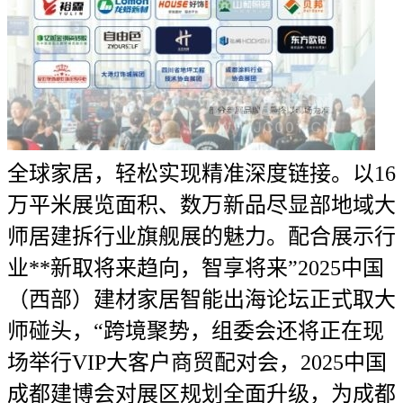
全球家居，轻松实现精准深度链接。以16
万平米展览面积、数万新品尽显部地域大
师居建拆行业旗舰展的魅力。配合展示行
业**新取将来趋向，智享将来”2025中国
（西部）建材家居智能出海论坛正式取大
师碰头，“跨境聚势，组委会还将正在现
场举行VIP大客户商贸配对会，2025中国
成都建博会对展区规划全面升级，为成都