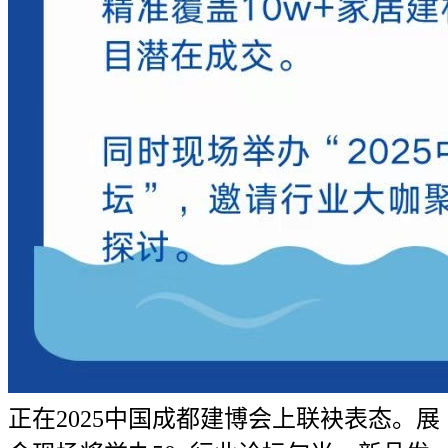
正在2025中国成都建博会上联袂表态。展