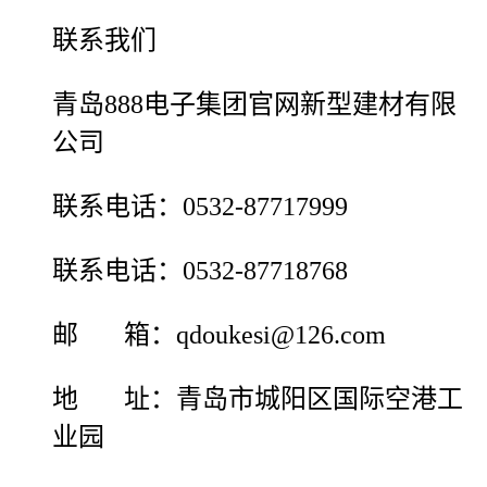
联系我们
青岛888电子集团官网新型建材有限
公司
联系电话：0532-87717999
联系电话：0532-87718768
邮 箱：qdoukesi@126.com
地 址：青岛市城阳区国际空港工
业园